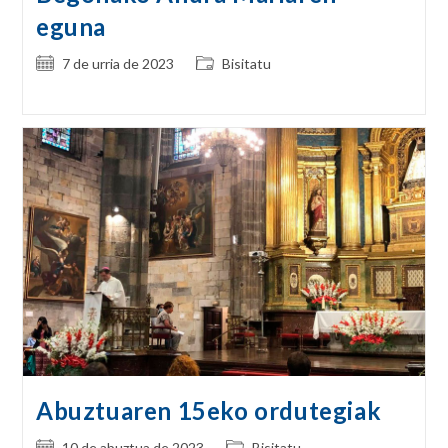
eguna
Post
Post
7 de urria de 2023
Bisitatu
published:
category:
Abuztuaren 15eko ordutegiak
Post
Post
10 de abuztua de 2023
Bisitatu