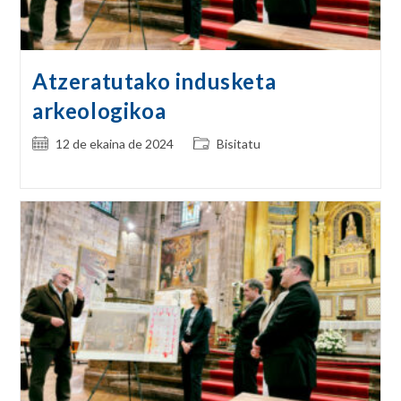
Atzeratutako indusketa
arkeologikoa
Post
Post
12 de ekaina de 2024
Bisitatu
published:
category: