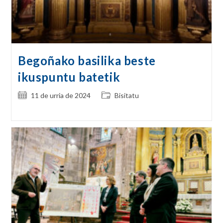
Begoñako basilika beste
ikuspuntu batetik
Post
Post
11 de urria de 2024
Bisitatu
published:
category: