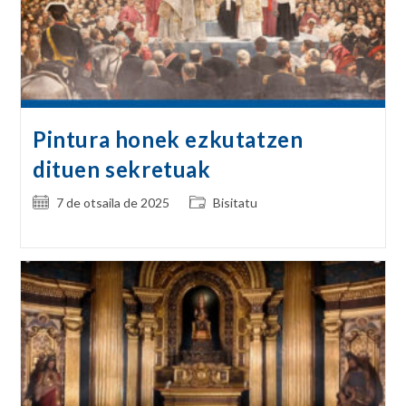
Pintura honek ezkutatzen
dituen sekretuak
Post
Post
7 de otsaila de 2025
Bisitatu
published:
category: