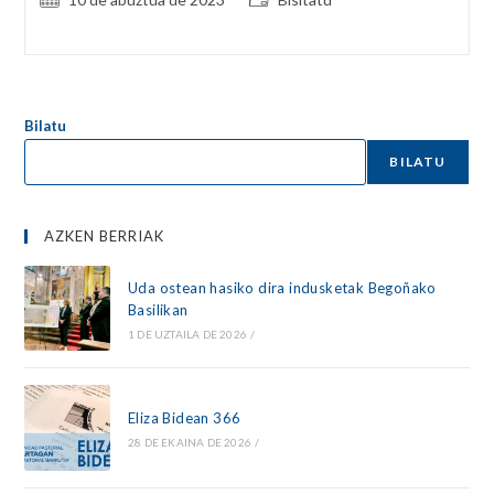
published:
category:
Bilatu
BILATU
AZKEN BERRIAK
Uda ostean hasiko dira indusketak Begoñako
Basilikan
1 DE UZTAILA DE 2026
/
Eliza Bidean 366
28 DE EKAINA DE 2026
/