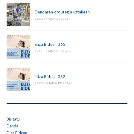
Dendaren ordutegia uztailean
26 DE EKAINA DE 2026
/
Eliza Bidean 365
19 DE EKAINA DE 2026
/
Eliza Bidean 362
29 DE MAIATZA DE 2026
/
Bisitatu
Denda
Eliza Bidean