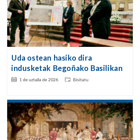
Uda ostean hasiko dira
indusketak Begoñako Basilikan
Post
Post
1 de uztaila de 2026
Bisitatu
published:
category: