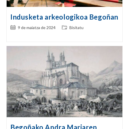
Indusketa arkeologikoa Begoñan
Post
Post
9 de maiatza de 2024
Bisitatu
published:
category:
Begoñako Andra Mariaren