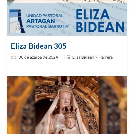
Eliza Bidean 305
Post
Post
30 de azaroa de 2024
Eliza Bidean
/
Harrera
published:
category: