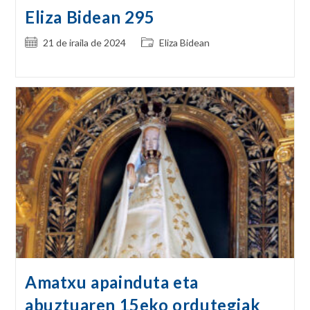
Eliza Bidean 295
Post
Post
21 de iraila de 2024
Eliza Bidean
published:
category:
Amatxu apainduta eta
abuztuaren 15eko ordutegiak