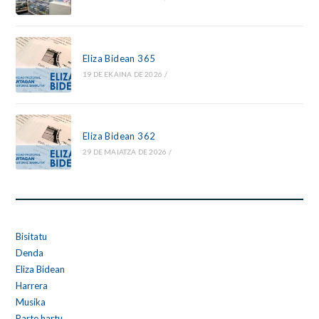
Eliza Bidean 365
19 DE EKAINA DE 2026
/
Eliza Bidean 362
29 DE MAIATZA DE 2026
/
Bisitatu
Denda
Eliza Bidean
Harrera
Musika
Parte hartu