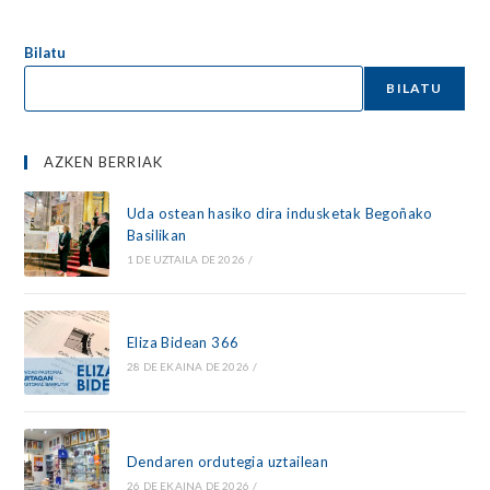
Bilatu
BILATU
AZKEN BERRIAK
Uda ostean hasiko dira indusketak Begoñako
Basilikan
1 DE UZTAILA DE 2026
/
Eliza Bidean 366
28 DE EKAINA DE 2026
/
Dendaren ordutegia uztailean
26 DE EKAINA DE 2026
/