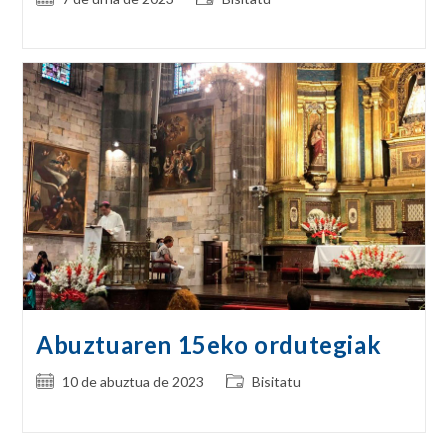
published:
category:
Abuztuaren 15eko ordutegiak
Post
Post
10 de abuztua de 2023
Bisitatu
published:
category: