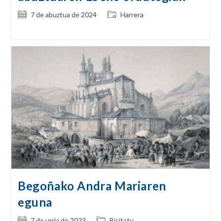
Post
Post
7 de abuztua de 2024
Harrera
published:
category:
Begoñako Andra Mariaren
eguna
Post
Post
7 de urria de 2023
Bisitatu