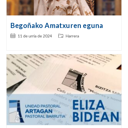
Begoñako Amatxuren eguna
Post
Post
11 de urria de 2024
Harrera
published:
category: