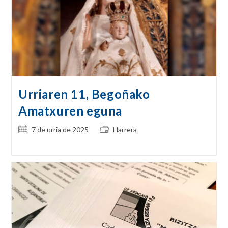
Urriaren 11, Begoñako
Amatxuren eguna
Post
Post
7 de urria de 2025
Harrera
published:
category: