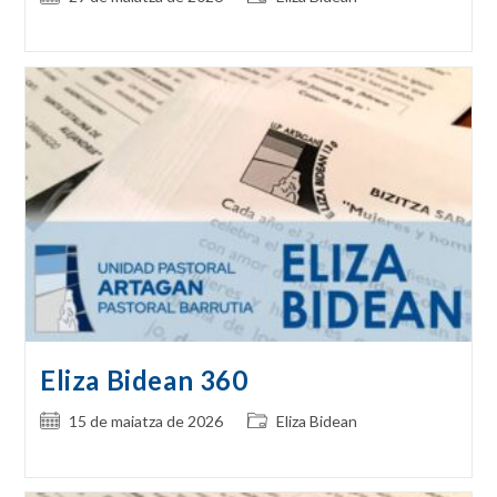
published:
category:
Eliza Bidean 360
Post
Post
15 de maiatza de 2026
Eliza Bidean
published:
category: