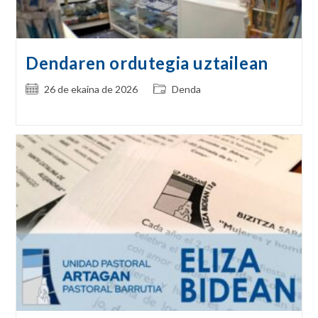
Dendaren ordutegia uztailean
Post
Post
26 de ekaina de 2026
Denda
published:
category: