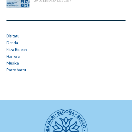
29 DE MAIATZA DE 2026
/
Bisitatu
Denda
Eliza Bidean
Harrera
Musika
Parte hartu