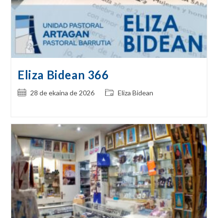
Eliza Bidean 366
Post
Post
28 de ekaina de 2026
Eliza Bidean
published:
category: