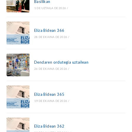
Basilikan
1 DE UZTAILA DE 2026
/
Eliza Bidean 366
28 DE EKAINA DE 2026
/
Dendaren ordutegia uztailean
26 DE EKAINA DE 2026
/
Eliza Bidean 365
19 DE EKAINA DE 2026
/
Eliza Bidean 362