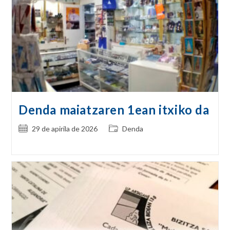
Denda maiatzaren 1ean itxiko da
Post
Post
29 de apirila de 2026
Denda
published:
category: