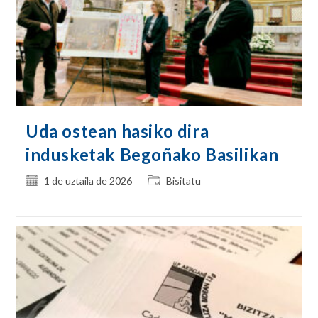
Uda ostean hasiko dira
indusketak Begoñako Basilikan
Post
Post
1 de uztaila de 2026
Bisitatu
published:
category: