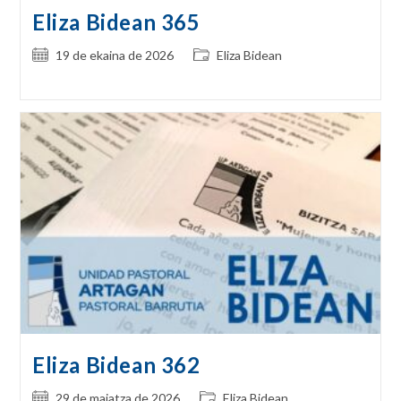
Eliza Bidean 365
Post
Post
19 de ekaina de 2026
Eliza Bidean
published:
category:
Eliza Bidean 362
Post
Post
29 de maiatza de 2026
Eliza Bidean