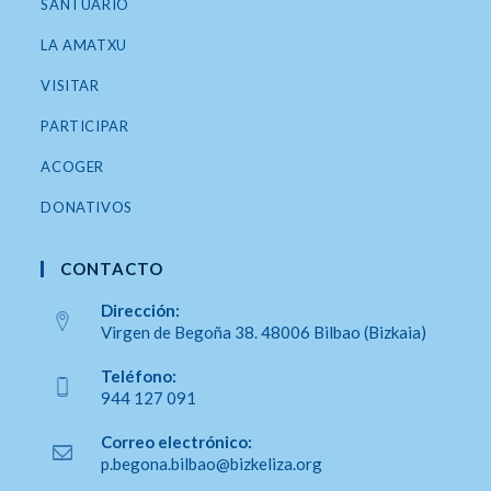
SANTUARIO
LA AMATXU
VISITAR
PARTICIPAR
ACOGER
DONATIVOS
CONTACTO
Dirección:
Virgen de Begoña 38. 48006 Bilbao (Bizkaia)
Se
Teléfono:
abre
944 127 091
en
Se
una
Correo electrónico:
abre
Se
p.begona.bilbao@bizkeliza.org
nueva
en
abre