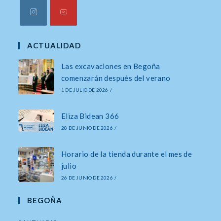
Se
Se
abre
abre
ACTUALIDAD
en
en
Las excavaciones en Begoña
una
una
comenzarán después del verano
nueva
nueva
1 DE JULIO DE 2026
/
pestaña
pestaña
Eliza Bidean 366
28 DE JUNIO DE 2026
/
Horario de la tienda durante el mes de
julio
26 DE JUNIO DE 2026
/
BEGOÑA