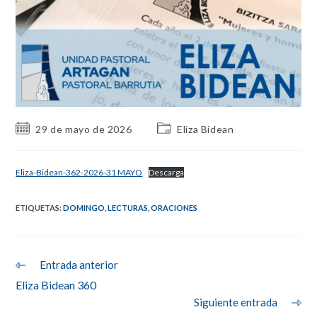
Publicación
Categoría
29 de mayo de 2026
Eliza Bidean
de
de
la
la
entrada:
entrada:
Eliza-Bidean-362-2026-31 MAYO
Descarga
ETIQUETAS
:
DOMINGO
,
LECTURAS
,
ORACIONES
Leer
Entrada anterior
más
Eliza Bidean 360
artículos
Siguiente entrada