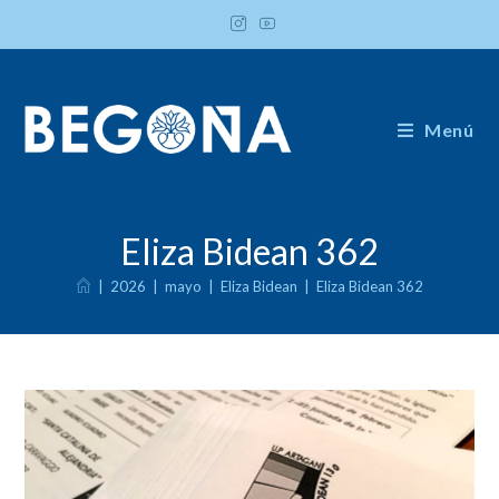
Ir
al
contenido
Menú
Eliza Bidean 362
|
2026
|
mayo
|
Eliza Bidean
|
Eliza Bidean 362