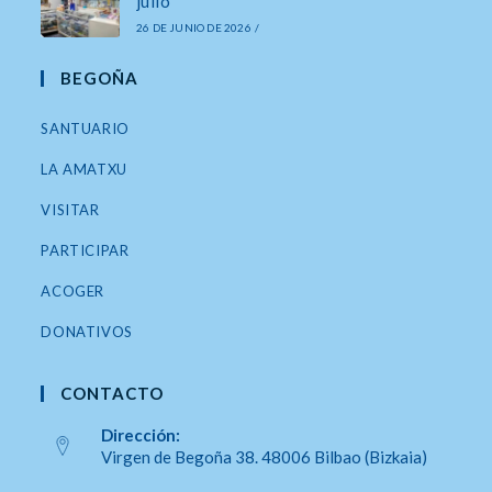
julio
26 DE JUNIO DE 2026
/
BEGOÑA
SANTUARIO
LA AMATXU
VISITAR
PARTICIPAR
ACOGER
DONATIVOS
CONTACTO
Dirección:
Virgen de Begoña 38. 48006 Bilbao (Bizkaia)
Se