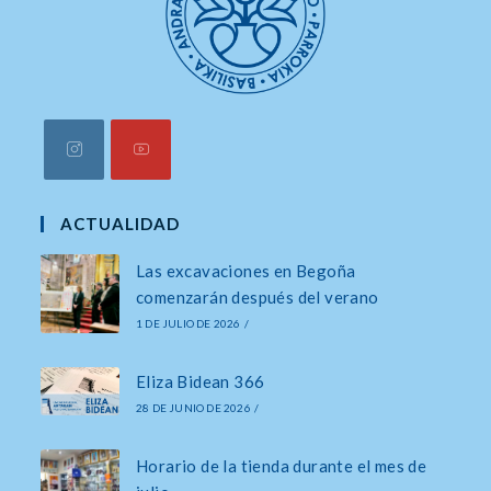
Se
Se
abre
abre
ACTUALIDAD
en
en
Las excavaciones en Begoña
una
una
comenzarán después del verano
nueva
nueva
1 DE JULIO DE 2026
/
pestaña
pestaña
Eliza Bidean 366
28 DE JUNIO DE 2026
/
Horario de la tienda durante el mes de