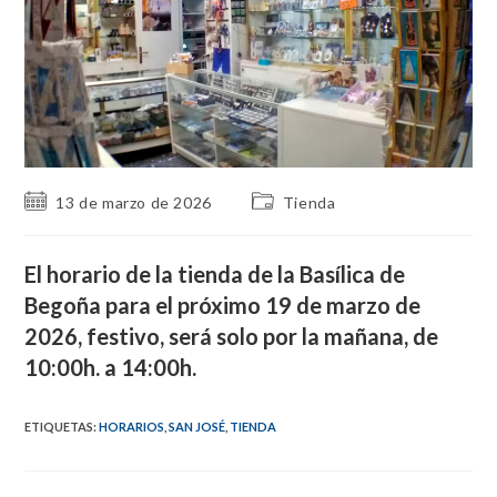
Publicación
Categoría
13 de marzo de 2026
Tienda
de
de
la
la
entrada:
entrada:
El horario de la tienda de la Basílica de
Begoña para el próximo 19 de marzo de
2026, festivo, será solo por la mañana, de
10:00h. a 14:00h.
ETIQUETAS
:
HORARIOS
,
SAN JOSÉ
,
TIENDA