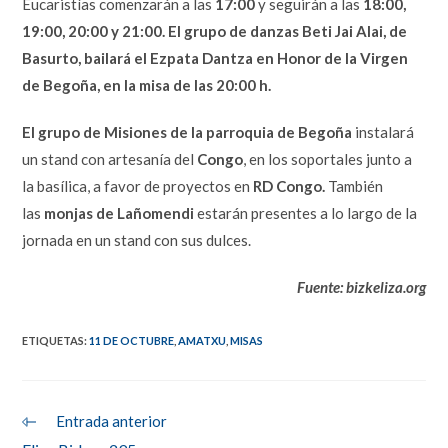
Eucaristías comenzarán a las
17:00
y seguirán a las
18:00,
19:00, 20:00 y 21:00. El grupo de danzas Beti Jai Alai, de
Basurto, bailará el Ezpata Dantza en Honor de la Virgen
de Begoña, en la misa de las 20:00 h.
El grupo de Misiones de la parroquia de Begoña
instalará
un stand con artesanía del
Congo
, en los soportales junto a
la basílica, a favor de proyectos en
RD Congo.
También
las
monjas de Lañomendi
estarán presentes a lo largo de la
jornada en un stand con sus dulces.
Fuente: bizkeliza.org
ETIQUETAS
:
11 DE OCTUBRE
,
AMATXU
,
MISAS
Leer
Entrada anterior
más