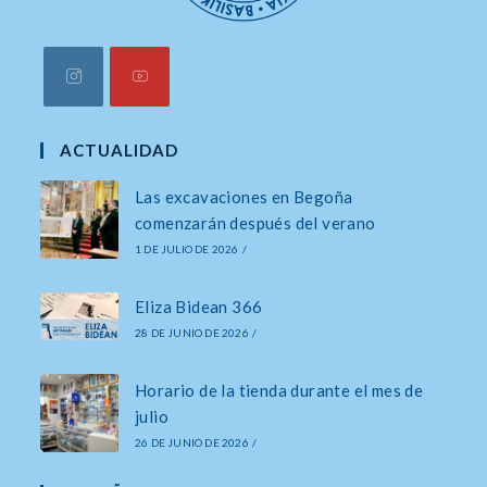
Se
Se
abre
abre
ACTUALIDAD
en
en
Las excavaciones en Begoña
una
una
comenzarán después del verano
nueva
nueva
1 DE JULIO DE 2026
/
pestaña
pestaña
Eliza Bidean 366
28 DE JUNIO DE 2026
/
Horario de la tienda durante el mes de
julio
26 DE JUNIO DE 2026
/