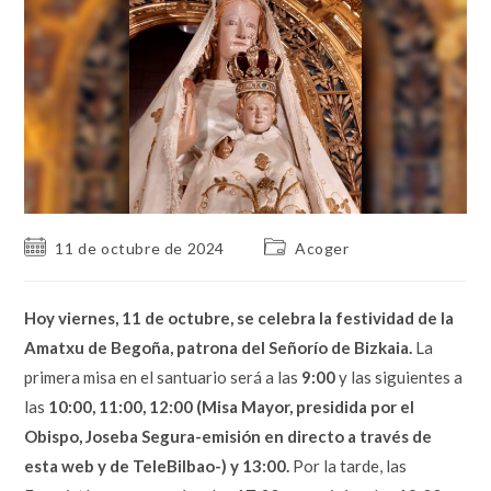
Publicación
Categoría
11 de octubre de 2024
Acoger
de
de
la
la
entrada:
entrada:
Hoy viernes, 11 de octubre, se celebra la festividad de la
Amatxu de Begoña, patrona del Señorío de Bizkaia.
La
primera misa en el santuario será a las
9:00
y las siguientes a
las
10:00, 11:00, 12:00 (Misa Mayor, presidida por el
Obispo, Joseba Segura
-emisión en directo a través de
esta web y de TeleBilbao-) y 13:00.
Por la tarde, las