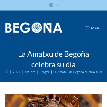
Ir
al
contenido
Menú
La Amatxu de Begoña
celebra su día
|
2024
|
octubre
|
Acoger
|
La Amatxu de Begoña celebra su día