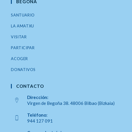
BEGOÑA
SANTUARIO
LA AMATXU
VISITAR
PARTICIPAR
ACOGER
DONATIVOS
CONTACTO
Dirección:
Virgen de Begoña 38. 48006 Bilbao (Bizkaia)
Se
Teléfono:
abre
944 127 091
en
Se
una