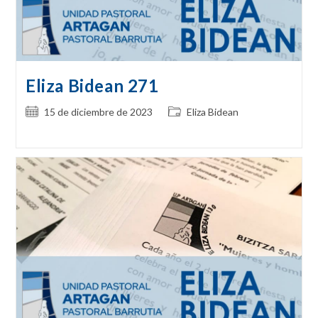
Eliza Bidean 271
Publicación
Categoría
15 de diciembre de 2023
Eliza Bidean
de
de
la
la
entrada:
entrada: