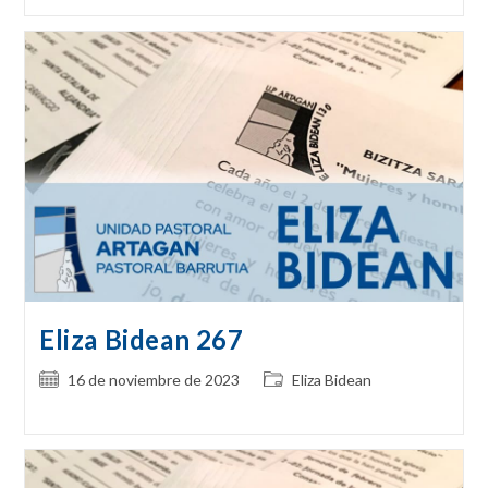
la
la
entrada:
entrada:
Eliza Bidean 267
Publicación
Categoría
16 de noviembre de 2023
Eliza Bidean
de
de
la
la
entrada:
entrada: