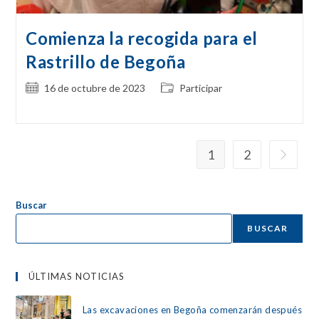
Comienza la recogida para el
Rastrillo de Begoña
Publicación
Categoría
16 de octubre de 2023
Participar
de
de
la
la
entrada:
entrada:
1
2
Ir a la p
Buscar
BUSCAR
ÚLTIMAS NOTICIAS
Las excavaciones en Begoña comenzarán después