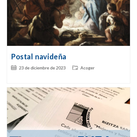
Postal navideña
Publicación
Categoría
23 de diciembre de 2023
Acoger
de
de
la
la
entrada:
entrada: