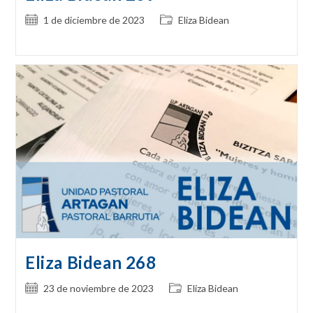
Publicación
Categoría
1 de diciembre de 2023
Eliza Bidean
de
de
la
la
entrada:
entrada:
Eliza Bidean 268
Publicación
Categoría
23 de noviembre de 2023
Eliza Bidean
de
de