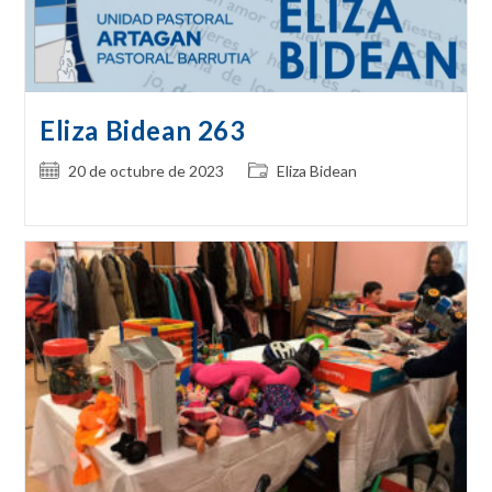
Eliza Bidean 263
Publicación
Categoría
20 de octubre de 2023
Eliza Bidean
de
de
la
la
entrada:
entrada: