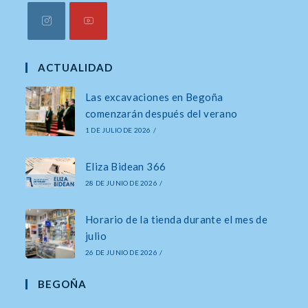
Se
Se
abre
abre
ACTUALIDAD
en
en
Las excavaciones en Begoña
una
una
comenzarán después del verano
nueva
nueva
1 DE JULIO DE 2026
/
pestaña
pestaña
Eliza Bidean 366
28 DE JUNIO DE 2026
/
Horario de la tienda durante el mes de
julio
26 DE JUNIO DE 2026
/
BEGOÑA