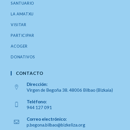
SANTUARIO
LA AMATXU
VISITAR
PARTICIPAR
ACOGER
DONATIVOS
CONTACTO
Dirección:
Virgen de Begoña 38. 48006 Bilbao (Bizkaia)
Se
Teléfono:
abre
944 127 091
en
Se
una
Correo electrónico:
abre
Se
p.begona.bilbao@bizkeliza.org
nueva
en
abre