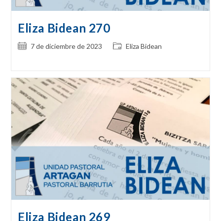
Eliza Bidean 270
Publicación
Categoría
7 de diciembre de 2023
Eliza Bidean
de
de
la
la
entrada:
entrada:
Eliza Bidean 269