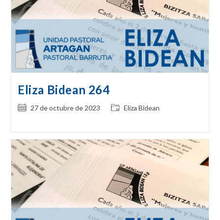
Eliza Bidean 264
Publicación
Categoría
27 de octubre de 2023
Eliza Bidean
de
de
la
la
entrada:
entrada: