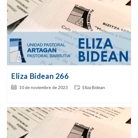
Eliza Bidean 266
Publicación
Categoría
10 de noviembre de 2023
Eliza Bidean
de
de
la
la
entrada:
entrada: