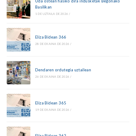
Uda ostean hasiko dira indusketak Begoñako
Basilikan
1 DE UZTAILA DE 2026
/
Eliza Bidean 366
28 DE EKAINA DE 2026
/
Dendaren ordutegia uztailean
26 DE EKAINA DE 2026
/
Eliza Bidean 365
19 DE EKAINA DE 2026
/
Eliza Bidean 362