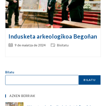
Indusketa arkeologikoa Begoñan
Post
Post
9 de maiatza de 2024
Bisitatu
published:
category:
Bilatu
BILATU
AZKEN BERRIAK