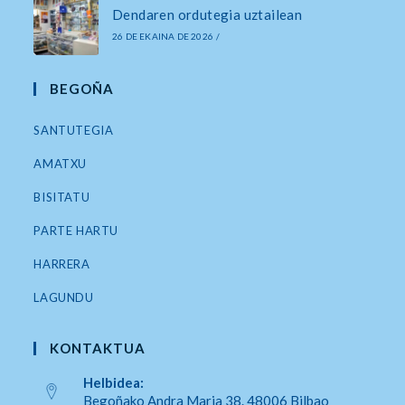
Dendaren ordutegia uztailean
26 DE EKAINA DE 2026
/
BEGOÑA
SANTUTEGIA
AMATXU
BISITATU
PARTE HARTU
HARRERA
LAGUNDU
KONTAKTUA
Helbidea:
Begoñako Andra Maria 38. 48006 Bilbao