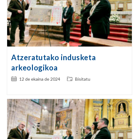
Atzeratutako indusketa
arkeologikoa
Post
Post
12 de ekaina de 2024
Bisitatu
published:
category: