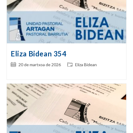
Eliza Bidean 354
Post
Post
20 de martxoa de 2026
Eliza Bidean
published:
category: