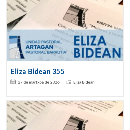
Eliza Bidean 355
Post
Post
27 de martxoa de 2026
Eliza Bidean
published:
category: