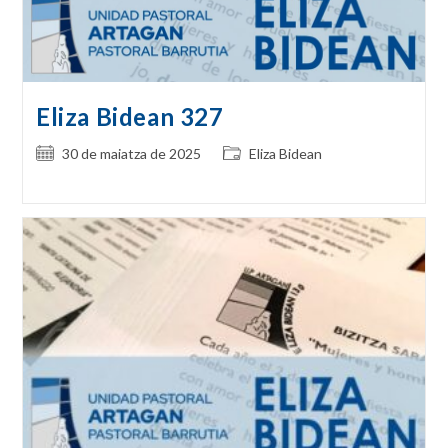
Eliza Bidean 327
Post
Post
30 de maiatza de 2025
Eliza Bidean
published:
category: