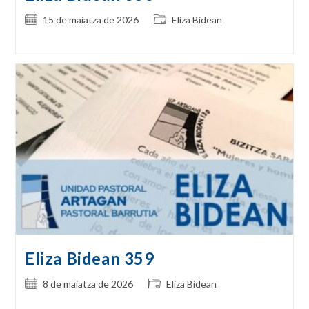
Post
Post
15 de maiatza de 2026
Eliza Bidean
published:
category:
Eliza Bidean 359
Post
Post
8 de maiatza de 2026
Eliza Bidean
published:
category: