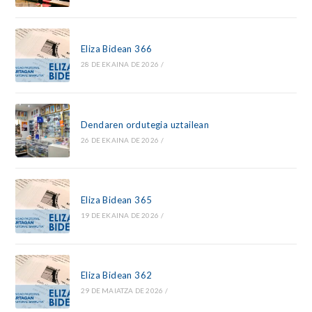
Eliza Bidean 366
28 DE EKAINA DE 2026
/
Dendaren ordutegia uztailean
26 DE EKAINA DE 2026
/
Eliza Bidean 365
19 DE EKAINA DE 2026
/
Eliza Bidean 362
29 DE MAIATZA DE 2026
/