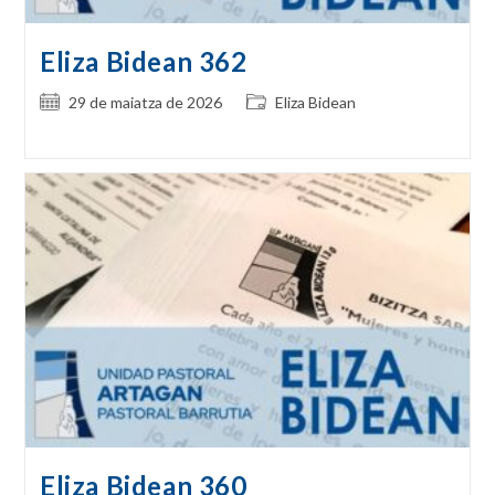
Eliza Bidean 362
Post
Post
29 de maiatza de 2026
Eliza Bidean
published:
category:
Eliza Bidean 360