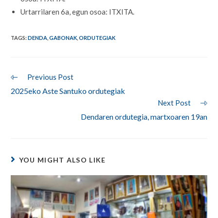
Urtarrilaren 6a, egun osoa: ITXITA.
TAGS
:
DENDA
,
GABONAK
,
ORDUTEGIAK
Read
Previous Post
more
2025eko Aste Santuko ordutegiak
articles
Next Post
Dendaren ordutegia, martxoaren 19an
YOU MIGHT ALSO LIKE