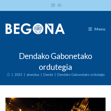
Skip
to
content
Menu
Dendako Gabonetako
ordutegia
|
2025
|
abendua
|
Denda
|
Dendako Gabonetako ordutegia