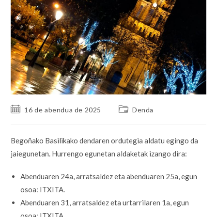
Post
Post
16 de abendua de 2025
Denda
published:
category:
Begoñako Basilikako dendaren ordutegia aldatu egingo da
jaiegunetan. Hurrengo egunetan aldaketak izango dira:
Abenduaren 24a, arratsaldez eta abenduaren 25a, egun
osoa: ITXITA.
Abenduaren 31, arratsaldez eta urtarrilaren 1a, egun
osoa: ITXITA.