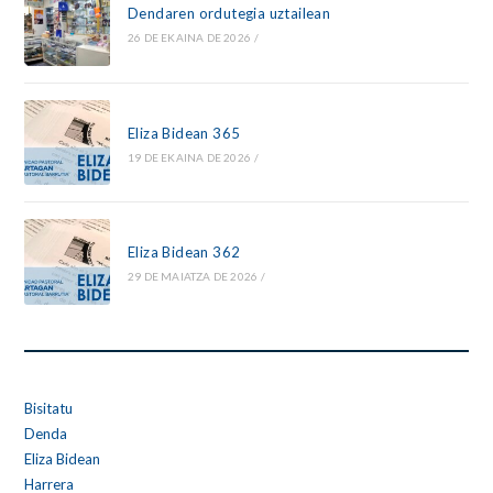
Dendaren ordutegia uztailean
26 DE EKAINA DE 2026
/
Eliza Bidean 365
19 DE EKAINA DE 2026
/
Eliza Bidean 362
29 DE MAIATZA DE 2026
/
Bisitatu
Denda
Eliza Bidean
Harrera