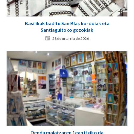
Basilikak baditu San Blas kordoiak eta
Santiaguitoko gozokiak
28 de urtarrila de 2026
Denda maiatzaren 1ean itxiko da