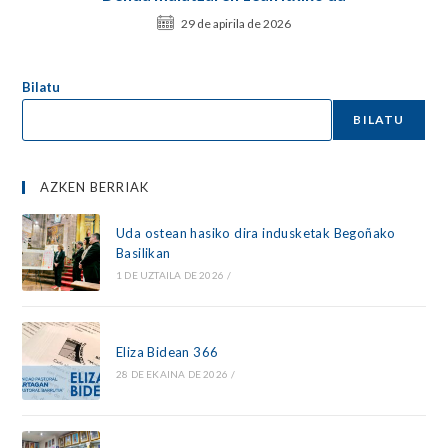
29 de apirila de 2026
Bilatu
BILATU
AZKEN BERRIAK
Uda ostean hasiko dira indusketak Begoñako
Basilikan
1 DE UZTAILA DE 2026
/
Eliza Bidean 366
28 DE EKAINA DE 2026
/